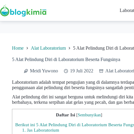
Skip
to
Labora
content
Home
Alat Laboratorium
5 Alat Pelindung Diri di Labor
5 Alat Pelindung Diri di Laboratorium Beserta Fungsinya
Meidi Yuwono
19 Juli 2022
Alat Laborato
Laboratorium adalah tempat pengujian yang di dalamnya terdapat
penggunaan alat pelindung diri beserta fungsinya sangatlah pent
Alat pelindung diri ini sangat berguna untuk melindungi diri kita
berbahaya, terkena serpihan alat gelas yang pecah, dan gas berb
Daftar Isi
[
Sembunyikan
]
Berikut ini 5 Alat Pelindung Diri di Laboratorium Beserta Fung
1. Jas Laboratorium