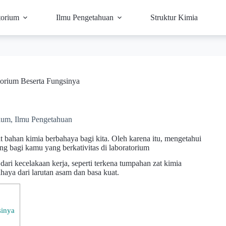
torium
Ilmu Pengetahuan
Struktur Kimia
atorium Beserta Fungsinya
rium
,
Ilmu Pengetahuan
 bahan kimia berbahaya bagi kita. Oleh karena itu, mengetahui
ing bagi kamu yang berkativitas di laboratorium
 dari kecelakaan kerja, seperti terkena tumpahan zat kimia
ahaya dari larutan asam dan basa kuat.
sinya