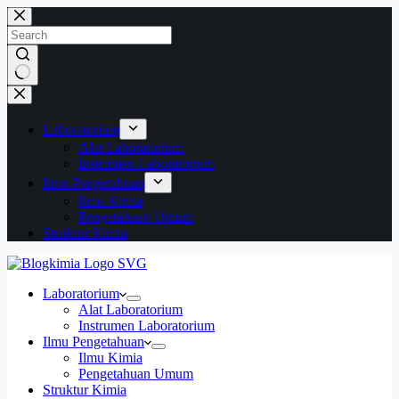
Skip
to
content
No
results
Laboratorium
Alat Laboratorium
Instrumen Laboratorium
Ilmu Pengetahuan
Ilmu Kimia
Pengetahuan Umum
Struktur Kimia
Laboratorium
Alat Laboratorium
Instrumen Laboratorium
Ilmu Pengetahuan
Ilmu Kimia
Pengetahuan Umum
Struktur Kimia