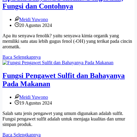
Fungsi dan Contohnya
Meidi Yuwono
20 Agustus 2024
Apa itu senyawa fenolik? yaitu senyawa kimia organik yang
memiliki satu atau lebih gugus fenol (-OH) yang terikat pada cincin
aromatik.
Apa
Baca Selengkapnya
Itu
Senyawa
Fenolik?
Fungsi Pengawet Sulfit dan Bahayanya
Pengertian,
Pada Makanan
Fungsi
dan
Contohnya
Meidi Yuwono
19 Agustus 2024
Salah satu jenis pengawet yang umum digunakan adalah sulfit.
Fungsi pengawet sulfit adalah untuk menjaga kualitas dan umur
simpan produk.
Fungsi
Baca Selengkapnya