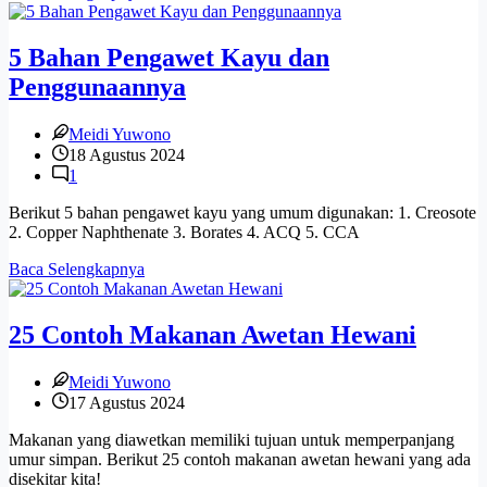
Pengawet
Sulfit
dan
5 Bahan Pengawet Kayu dan
Bahayanya
Penggunaannya
Pada
Makanan
Meidi Yuwono
18 Agustus 2024
1
Berikut 5 bahan pengawet kayu yang umum digunakan: 1. Creosote
2. Copper Naphthenate 3. Borates 4. ACQ 5. CCA
5
Baca Selengkapnya
Bahan
Pengawet
Kayu
25 Contoh Makanan Awetan Hewani
dan
Penggunaannya
Meidi Yuwono
17 Agustus 2024
Makanan yang diawetkan memiliki tujuan untuk memperpanjang
umur simpan. Berikut 25 contoh makanan awetan hewani yang ada
disekitar kita!