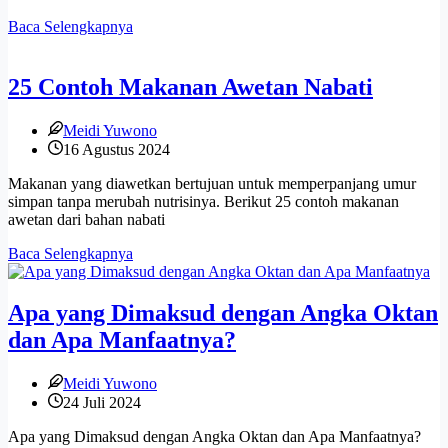
25
Baca Selengkapnya
Contoh
Makanan
Awetan
25 Contoh Makanan Awetan Nabati
Hewani
Meidi Yuwono
16 Agustus 2024
Makanan yang diawetkan bertujuan untuk memperpanjang umur
simpan tanpa merubah nutrisinya. Berikut 25 contoh makanan
awetan dari bahan nabati
25
Baca Selengkapnya
Contoh
Makanan
Awetan
Apa yang Dimaksud dengan Angka Oktan
Nabati
dan Apa Manfaatnya?
Meidi Yuwono
24 Juli 2024
Apa yang Dimaksud dengan Angka Oktan dan Apa Manfaatnya?