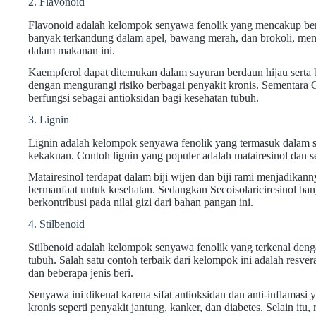
2. Flavonoid
Flavonoid adalah kelompok senyawa fenolik yang mencakup berba
banyak terkandung dalam apel, bawang merah, dan brokoli, menj
dalam makanan ini.
Kaempferol dapat ditemukan dalam sayuran berdaun hijau serta
dengan mengurangi risiko berbagai penyakit kronis. Sementara 
berfungsi sebagai antioksidan bagi kesehatan tubuh.
3. Lignin
Lignin adalah kelompok senyawa fenolik yang termasuk dalam 
kekakuan. Contoh lignin yang populer adalah matairesinol dan sec
Matairesinol terdapat dalam biji wijen dan biji rami menjadik
bermanfaat untuk kesehatan. Sedangkan Secoisolariciresinol ban
berkontribusi pada nilai gizi dari bahan pangan ini.
4. Stilbenoid
Stilbenoid adalah kelompok senyawa fenolik yang terkenal de
tubuh. Salah satu contoh terbaik dari kelompok ini adalah resve
dan beberapa jenis beri.
Senyawa ini dikenal karena sifat antioksidan dan anti-inflamas
kronis seperti penyakit jantung, kanker, dan diabetes. Selain itu, 