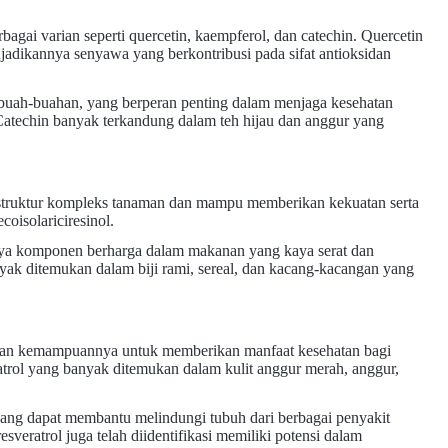
gai varian seperti quercetin, kaempferol, dan catechin. Quercetin
adikannya senyawa yang berkontribusi pada sifat antioksidan
 buah-buahan, yang berperan penting dalam menjaga kesehatan
Catechin banyak terkandung dalam teh hijau dan anggur yang
struktur kompleks tanaman dan mampu memberikan kekuatan serta
oisolariciresinol.
annya komponen berharga dalam makanan yang kaya serat dan
yak ditemukan dalam biji rami, sereal, dan kacang-kacangan yang
ngan kemampuannya untuk memberikan manfaat kesehatan bagi
ratrol yang banyak ditemukan dalam kulit anggur merah, anggur,
i yang dapat membantu melindungi tubuh dari berbagai penyakit
resveratrol juga telah diidentifikasi memiliki potensi dalam