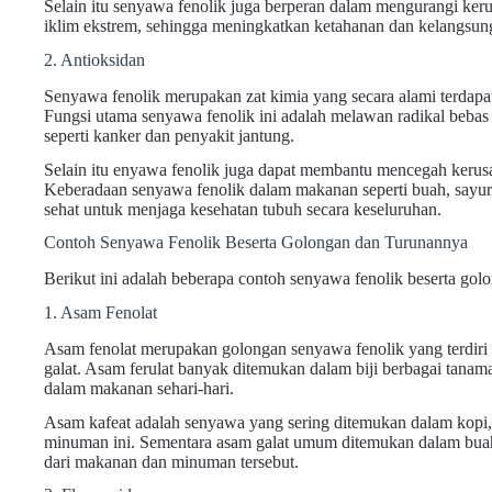
Selain itu senyawa fenolik juga berperan dalam mengurangi kerus
iklim ekstrem, sehingga meningkatkan ketahanan dan kelangsu
2. Antioksidan
Senyawa fenolik merupakan zat kimia yang secara alami terdapa
Fungsi utama senyawa fenolik ini adalah melawan radikal bebas
seperti kanker dan penyakit jantung.
Selain itu enyawa fenolik juga dapat membantu mencegah kerusa
Keberadaan senyawa fenolik dalam makanan seperti buah, sayur
sehat untuk menjaga kesehatan tubuh secara keseluruhan.
Contoh Senyawa Fenolik Beserta Golongan dan Turunannya
Berikut ini adalah beberapa contoh senyawa fenolik beserta gol
1. Asam Fenolat
Asam fenolat merupakan golongan senyawa fenolik yang terdiri da
galat. Asam ferulat banyak ditemukan dalam biji berbagai tana
dalam makanan sehari-hari.
Asam kafeat adalah senyawa yang sering ditemukan dalam kopi, 
minuman ini. Sementara asam galat umum ditemukan dalam buah b
dari makanan dan minuman tersebut.