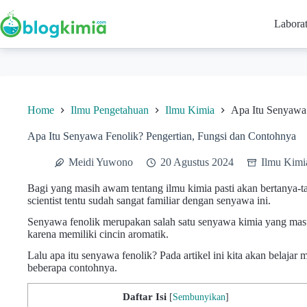
Skip
to
Labora
content
Home
Ilmu Pengetahuan
Ilmu Kimia
Apa Itu Senyawa 
Apa Itu Senyawa Fenolik? Pengertian, Fungsi dan Contohnya
Meidi Yuwono
20 Agustus 2024
Ilmu Kimi
Bagi yang masih awam tentang ilmu kimia pasti akan bertanya-
scientist tentu sudah sangat familiar dengan senyawa ini.
Senyawa fenolik merupakan salah satu senyawa kimia yang masu
karena memiliki cincin aromatik.
Lalu apa itu senyawa fenolik? Pada artikel ini kita akan belajar
beberapa contohnya.
Daftar Isi
[
Sembunyikan
]