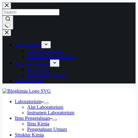
Skip
to
content
No
results
Laboratorium
Alat Laboratorium
Instrumen Laboratorium
Ilmu Pengetahuan
Ilmu Kimia
Pengetahuan Umum
Struktur Kimia
Laboratorium
Alat Laboratorium
Instrumen Laboratorium
Ilmu Pengetahuan
Ilmu Kimia
Pengetahuan Umum
Struktur Kimia