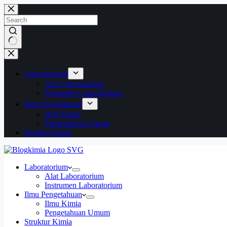
Skip
to
content
No
results
Laboratorium
Alat Laboratorium
Instrumen Laboratorium
Ilmu Pengetahuan
Ilmu Kimia
Pengetahuan Umum
Struktur Kimia
Laboratorium
Alat Laboratorium
Instrumen Laboratorium
Ilmu Pengetahuan
Ilmu Kimia
Pengetahuan Umum
Struktur Kimia