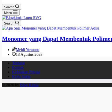
Search
Menu
Search
Monomer yang Dapat Membentuk Polimer 
Meidi Yuwono
13 Agustus 2023
Tentang
Kontak
Kebijakan Privasi
Kerja Sama
© 2026 by
Blog Kimia