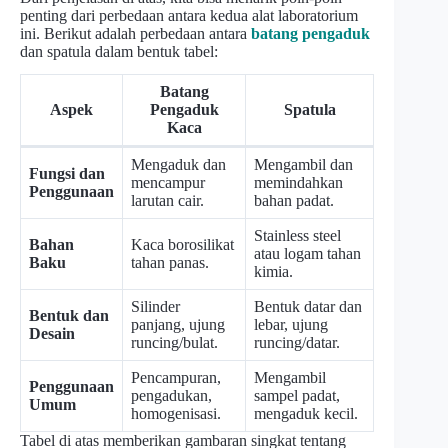
penting dari perbedaan antara kedua alat laboratorium
ini. Berikut adalah perbedaan antara
batang pengaduk
dan spatula dalam bentuk tabel:
Batang
Aspek
Pengaduk
Spatula
Kaca
Mengaduk dan
Mengambil dan
Fungsi dan
mencampur
memindahkan
Penggunaan
larutan cair.
bahan padat.
Stainless steel
Bahan
Kaca borosilikat
atau logam tahan
Baku
tahan panas.
kimia.
Silinder
Bentuk datar dan
Bentuk dan
panjang, ujung
lebar, ujung
Desain
runcing/bulat.
runcing/datar.
Pencampuran,
Mengambil
Penggunaan
pengadukan,
sampel padat,
Umum
homogenisasi.
mengaduk kecil.
Tabel di atas memberikan gambaran singkat tentang