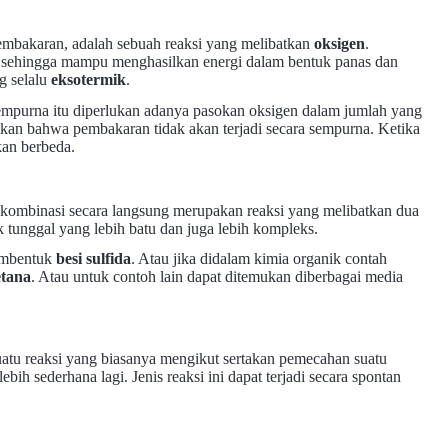
embakaran, adalah sebuah reaksi yang melibatkan
oksigen
.
n, sehingga mampu menghasilkan energi dalam bentuk panas dan
g selalu
eksotermik
.
mpurna itu diperlukan adanya pasokan oksigen dalam jumlah yang
ikan bahwa pembakaran tidak akan terjadi secara sempurna. Ketika
an berbeda.
ksi kombinasi secara langsung merupakan reaksi yang melibatkan dua
 tunggal yang lebih batu dan juga lebih kompleks.
mbentuk
besi sulfida
. Atau jika didalam kimia organik contah
tana
. Atau untuk contoh lain dapat ditemukan diberbagai media
suatu reaksi yang biasanya mengikut sertakan pemecahan suatu
h sederhana lagi. Jenis reaksi ini dapat terjadi secara spontan