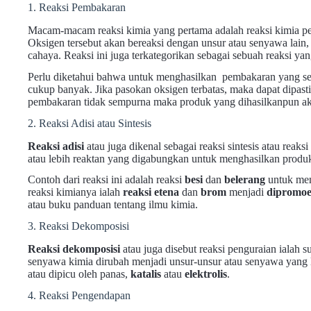
1. Reaksi Pembakaran
Macam-macam reaksi kimia yang pertama adalah reaksi kimia p
Oksigen tersebut akan bereaksi dengan unsur atau senyawa lai
cahaya. Reaksi ini juga terkategorikan sebagai sebuah reaksi yan
Perlu diketahui bahwa untuk menghasilkan pembakaran yang se
cukup banyak. Jika pasokan oksigen terbatas, maka dapat dipast
pembakaran tidak sempurna maka produk yang dihasilkanpun ak
2. Reaksi Adisi atau Sintesis
Reaksi adisi
atau juga dikenal sebagai reaksi sintesis atau rea
atau lebih reaktan yang digabungkan untuk menghasilkan produk
Contoh dari reaksi ini adalah reaksi
besi
dan
belerang
untuk me
reaksi kimianya ialah
reaksi etena
dan
brom
menjadi
dipromoe
atau buku panduan tentang ilmu kimia.
3. Reaksi Dekomposisi
Reaksi dekomposisi
atau juga disebut reaksi penguraian ialah 
senyawa kimia dirubah menjadi unsur-unsur atau senyawa yang lebi
atau dipicu oleh panas,
katalis
atau
elektrolis
.
4. Reaksi Pengendapan