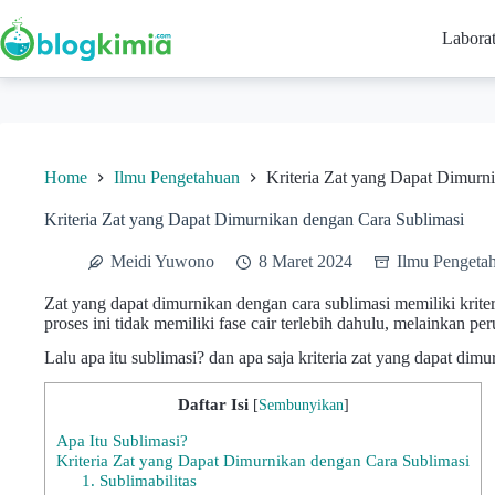
Skip
to
Labora
content
Home
Ilmu Pengetahuan
Kriteria Zat yang Dapat Dimurn
Kriteria Zat yang Dapat Dimurnikan dengan Cara Sublimasi
Meidi Yuwono
8 Maret 2024
Ilmu Pengeta
Zat yang dapat dimurnikan dengan cara sublimasi memiliki kriter
proses ini tidak memiliki fase cair terlebih dahulu, melainkan pe
Lalu apa itu sublimasi? dan apa saja kriteria zat yang dapat dim
Daftar Isi
[
Sembunyikan
]
Apa Itu Sublimasi?
Kriteria Zat yang Dapat Dimurnikan dengan Cara Sublimasi
1. Sublimabilitas