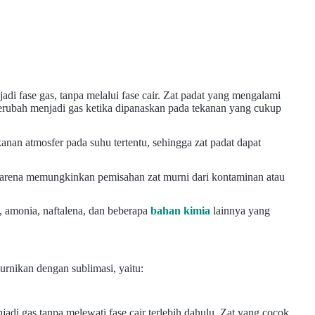
adi fase gas, tanpa melalui fase cair. Zat padat yang mengalami
erubah menjadi gas ketika dipanaskan pada tekanan yang cukup
ekanan atmosfer pada suhu tertentu, sehingga zat padat dapat
 karena memungkinkan pemisahan zat murni dari kontaminan atau
, amonia, naftalena, dan beberapa
bahan kimia
lainnya yang
urnikan dengan sublimasi, yaitu:
adi gas tanpa melewati fase cair terlebih dahulu. Zat yang cocok