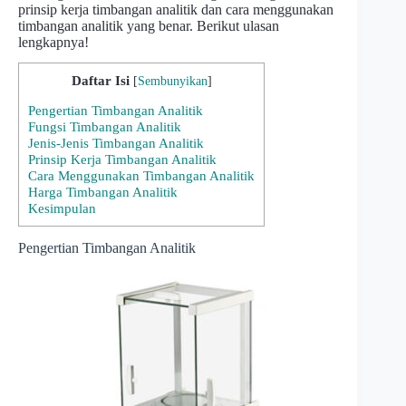
prinsip kerja timbangan analitik dan cara menggunakan
timbangan analitik yang benar. Berikut ulasan
lengkapnya!
Daftar Isi
[
Sembunyikan
]
Pengertian Timbangan Analitik
Fungsi Timbangan Analitik
Jenis-Jenis Timbangan Analitik
Prinsip Kerja Timbangan Analitik
Cara Menggunakan Timbangan Analitik
Harga Timbangan Analitik
Kesimpulan
Pengertian Timbangan Analitik