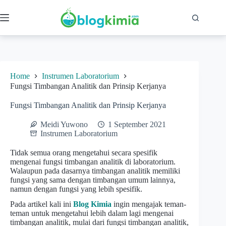
Skip
to
content
Home
Instrumen Laboratorium
Fungsi Timbangan Analitik dan Prinsip Kerjanya
Fungsi Timbangan Analitik dan Prinsip Kerjanya
Meidi Yuwono
1 September 2021
Instrumen Laboratorium
Tidak semua orang mengetahui secara spesifik
mengenai fungsi timbangan analitik di laboratorium.
Walaupun pada dasarnya timbangan analitik memiliki
fungsi yang sama dengan timbangan umum lainnya,
namun dengan fungsi yang lebih spesifik.
Pada artikel kali ini
Blog Kimia
ingin mengajak teman-
teman untuk mengetahui lebih dalam lagi mengenai
timbangan analitik, mulai dari fungsi timbangan analitik,