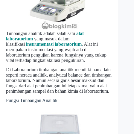
Timbangan analitik adalah salah satu
alat
laboratorium
yang masuk dalam
klasifikasi
instrumentasi laboratorium
. Alat ini
merupakan instrumentasi yang wajib ada di
laboratorium pengujian karena fungsinya yang cukup
vital terhadap tingkat akurasi pengukuran.
Di Laboratorium timbangan analitik memiliki nama lain
seperti neraca analitik, analytical balance dan timbangan
laboratorium. Namun secara garis besar maksud dan
fungsi dari alat penimbangan ini tetap sama, yaitu alat
penimbangan sampel dan bahan kimia di laboratorium.
Fungsi Timbangan Analitik