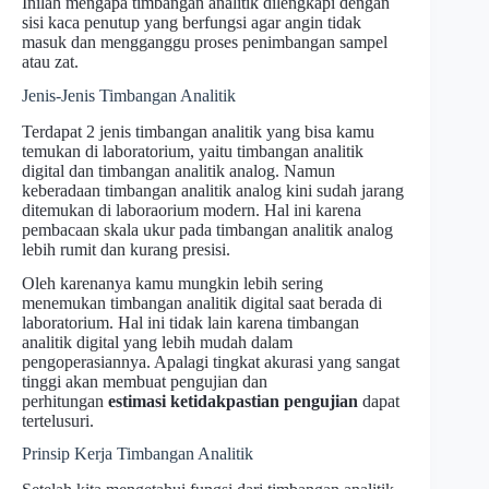
Inilah mengapa timbangan analitik dilengkapi dengan
sisi kaca penutup yang berfungsi agar angin tidak
masuk dan mengganggu proses penimbangan sampel
atau zat.
Jenis-Jenis Timbangan Analitik
Terdapat 2 jenis timbangan analitik yang bisa kamu
temukan di laboratorium, yaitu timbangan analitik
digital dan timbangan analitik analog. Namun
keberadaan timbangan analitik analog kini sudah jarang
ditemukan di laboraorium modern. Hal ini karena
pembacaan skala ukur pada timbangan analitik analog
lebih rumit dan kurang presisi.
Oleh karenanya kamu mungkin lebih sering
menemukan timbangan analitik digital saat berada di
laboratorium. Hal ini tidak lain karena timbangan
analitik digital yang lebih mudah dalam
pengoperasiannya. Apalagi tingkat akurasi yang sangat
tinggi akan membuat pengujian dan
perhitungan
estimasi ketidakpastian pengujian
dapat
tertelusuri.
Prinsip Kerja Timbangan Analitik