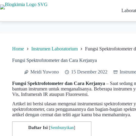
Skip
to
Labora
content
Home
Instrumen Laboratorium
Fungsi Spektrofotometer 
Fungsi Spektrofotometer dan Cara Kerjanya
Meidi Yuwono
15 Desember 2022
Instrum
Fungsi Spektrofotometer dan Cara Kerjanya
– Saat sedang m
bantuan instrumen untuk menganalisanya. Beberapa instrumen yan
Vis, Inframerah IR ataupun Fluoresensi.
Artikel ini berisi ulasan mengenai instrumentasi spektrofometer y
spektrofotometer, cara penggunaannya dan bagian-bagian spektr
artikel dengan cermat dan teliti agar kamu bisa memahaminya.
Daftar Isi
[
Sembunyikan
]