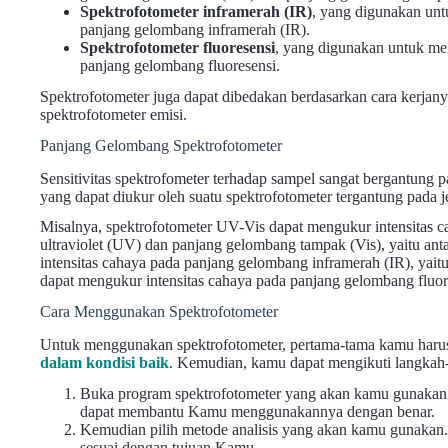
Spektrofotometer inframerah (IR)
, yang digunakan unt
panjang gelombang inframerah (IR).
Spektrofotometer fluoresensi
, yang digunakan untuk me
panjang gelombang fluoresensi.
Spektrofotometer juga dapat dibedakan berdasarkan cara kerjanya
spektrofotometer emisi.
Panjang Gelombang Spektrofotometer
Sensitivitas spektrofometer terhadap sampel sangat bergantung
yang dapat diukur oleh suatu spektrofotometer tergantung pada 
Misalnya, spektrofotometer UV-Vis dapat mengukur intensitas 
ultraviolet (UV) dan panjang gelombang tampak (Vis), yaitu an
intensitas cahaya pada panjang gelombang inframerah (IR), yait
dapat mengukur intensitas cahaya pada panjang gelombang fluore
Cara Menggunakan Spektrofotometer
Untuk menggunakan spektrofotometer, pertama-tama kamu harus
dalam kondisi baik
. Kemudian, kamu dapat mengikuti langkah-
Buka program spektrofotometer yang akan kamu gunakan.
dapat membantu Kamu menggunakannya dengan benar.
Kemudian pilih metode analisis yang akan kamu gunakan. M
sesuai dengan tujuan Kamu.