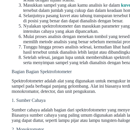
Masukkan sampel yang akan kamu analisis ke dalam
kuve
tersebut dalam jumlah yang cukup dan dalam keadaan ho
Selanjutnya pasang kuvet atau tabung transparan tersebut 
di posisi yang benar dan dapat dianalisis dengan benar.
Nyalakan spektrofotometer dan masukkan parameter yang 
intensitas cahaya yang akan dipancarkan.
Mulai proses analisis dengan menekan tombol yang tersed
memilih metode analisis yang benar sebelum memulai prose
Tunggu hingga proses analisis selesai, kemudian lihat ha
hasil tersebut untuk dianalisis lebih lanjut atau dibanding
Setelah selesai, jangan lupa untuk membersihkan spektrof
serta menyimpan sampel yang telah dianalisis dengan bena
Bagian Bagian Spektrofotometer
Spektrofotometer adalah alat yang digunakan untuk mengukur int
sampel pada berbagai panjang gelombang. Alat ini biasanya terd
monokromator, detector, dan unit pengukuran.
1. Sumber Cahaya
Sumber cahaya adalah bagian dari spektrofotometer yang menye
Biasanya sumber cahaya yang paling umum digunakan adalah l
yang dapat diatur, seperti lampu pijar atau lampu tungsten-halog
2. Monokromator