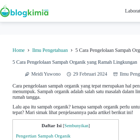
Skip
to
Labora
content
Home
Ilmu Pengetahuan
5 Cara Pengelolaan Sampah Or
5 Cara Pengelolaan Sampah Organik yang Ramah Lingkungan
Meidi Yuwono
29 Februari 2024
Ilmu Peng
Cara pengelolaan sampah organik yang tepat merupakan hal pe
menumpuk. Sampah organik adalah salah satu masalah dalam lin
rumah tangga.
Lalu apa itu sampah organik? kenapa sampah organik perlu unt
tepat? Mari simak lihat penjelasannya pada artikel berikut ini!
Daftar Isi
[
Sembunyikan
]
Pengertian Sampah Organik