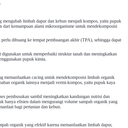
.
g mengubah limbah dapur dan kebun menjadi kompos, yaitu pupuk
ngan dari kemampuan alami mikroorganisme untuk mendekomposisi
 perlu dibuang ke tempat pembuangan akhir (TPA), sehingga dapat
at digunakan untuk memperbaiki struktur tanah dan meningkatkan
enggunakan pupuk kimia.
ng memanfaatkan cacing untuk mendekomposisi limbah organik
bahan organik lainnya menjadi vermi-kompos, yaitu pupuk kaya
oses pembusukan sambil meningkatkan kandungan nutrisi dan
idak hanya efisien dalam mengurangi volume sampah organik yang
manfaat bagi pertanian dan kebun.
mpah organik yang efektif karena memanfaatkan limbah dapur,