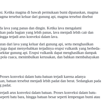
eksi. Ketika magma di bawah permukaan bumi dipanaskan, magma
gma tersebut keluar dari gunung api, magma tersebut disebut
ada lava yang panas dan dingin. Ketika lava mengalami
gkan pada bagian yang lebih panas, lava menjadi lebih cair dan
ingga terjadi arus konveksi dalam lava.
an dari lava yang keluar dari gunung api, serta menghasilkan
 juga dapat menyebabkan terjadinya erupsi vulkanik yang berbeda-
n sekitar gunung api. Erupsi vulkanik dapat menghasilkan dampak
ah pola cuaca, menimbulkan kerusakan, dan bahkan membahayakan
Proses konveksi dalam batu-batuan terjadi karena adanya
kan, batuan tersebut menjadi lebih padat dan berat. Sedangkan pada
g padat.
erjadi arus konveksi dalam batuan. Proses konveksi dalam batu-
 seperti batu bara, hingga batuan besar seperti lempengan bumi atau