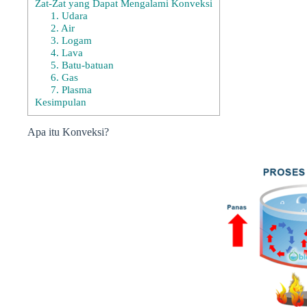
Zat-Zat yang Dapat Mengalami Konveksi
1. Udara
2. Air
3. Logam
4. Lava
5. Batu-batuan
6. Gas
7. Plasma
Kesimpulan
Apa itu Konveksi?