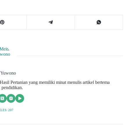
i Yuwono
asil Pertanian yang memiliki minat menulis artikel bertema
 pendidikan.
LES: 207