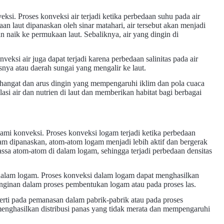
ksi. Proses konveksi air terjadi ketika perbedaan suhu pada air
an laut dipanaskan oleh sinar matahari, air tersebut akan menjadi
 naik ke permukaan laut. Sebaliknya, air yang dingin di
nveksi air juga dapat terjadi karena perbedaan salinitas pada air
asnya atau daerah sungai yang mengalir ke laut.
s hangat dan arus dingin yang mempengaruhi iklim dan pola cuaca
lasi air dan nutrien di laut dan memberikan habitat bagi berbagai
lami konveksi. Proses konveksi logam terjadi ketika perbedaan
am dipanaskan, atom-atom logam menjadi lebih aktif dan bergerak
ssa atom-atom di dalam logam, sehingga terjadi perbedaan densitas
 dalam logam. Proses konveksi dalam logam dapat menghasilkan
nginan dalam proses pembentukan logam atau pada proses las.
perti pada pemanasan dalam pabrik-pabrik atau pada proses
nghasilkan distribusi panas yang tidak merata dan mempengaruhi