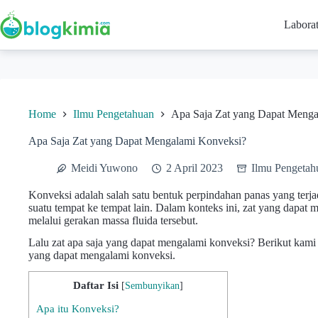
Skip
to
Labora
content
Home
Ilmu Pengetahuan
Apa Saja Zat yang Dapat Meng
Apa Saja Zat yang Dapat Mengalami Konveksi?
Meidi Yuwono
2 April 2023
Ilmu Pengetah
Konveksi adalah salah satu bentuk perpindahan panas yang terj
suatu tempat ke tempat lain. Dalam konteks ini, zat yang dapat
melalui gerakan massa fluida tersebut.
Lalu zat apa saja yang dapat mengalami konveksi? Berikut kami 
yang dapat mengalami konveksi.
Daftar Isi
[
Sembunyikan
]
Apa itu Konveksi?