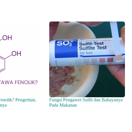
enolik? Pengertian,
Fungsi Pengawet Sulfit dan Bahayanya
hnya
Pada Makanan